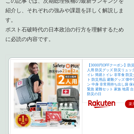
この記事では、次期総理候補の最新ランキングを
紹介し、それぞれの強みや課題を詳しく解説しま
す。
ポスト石破時代の日本政治の行方を理解するため
に必読の内容です。
【3000円OFFクーポン】防災
人用 防災グッズ 防災リュッ
イレ 簡易トイレ 非常食 防災
ト 防災用品 避難グッズ 懐中
ン 中身 非常用持ち出し袋 保
緊急 避難セット 家族 地震 台
防災の日
楽