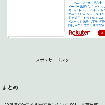
＼10%OFFクーポン配布中／
ビーバー 米蜜ビスケット カ
缶 3種 3個セット 6個セット 
保存 かんぱん 乾パン 揚げあ
子 米菓子 もち米 おかし あ
ビスケット 米蜜 お菓子 洋菓
防災 保存食 非常食 地震対策
楽
スポンサーリンク
まとめ
2025年の次期総理候補ランキングでは、高市早苗