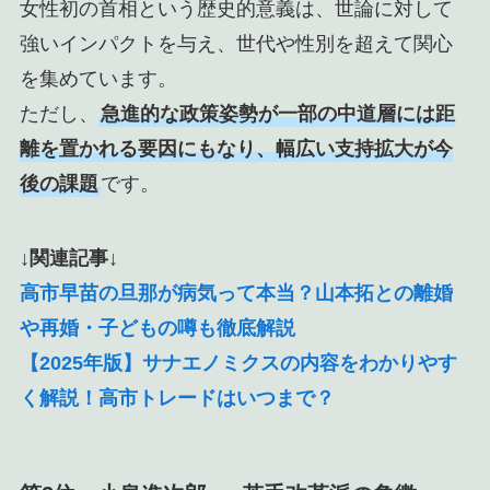
女性初の首相という歴史的意義は、世論に対して
強いインパクトを与え、世代や性別を超えて関心
を集めています。
ただし、
急進的な政策姿勢が一部の中道層には距
離を置かれる要因にもなり、幅広い支持拡大が今
後の課題
です。
↓関連記事↓
高市早苗の旦那が病気って本当？山本拓との離婚
や再婚・子どもの噂も徹底解説
【2025年版】サナエノミクスの内容をわかりやす
く解説！高市トレードはいつまで？