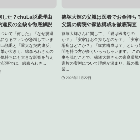
した？chuLa脱退理由
篠塚大輝の父親は医者でお金持ち
約違反の全貌を徹底解説
父親の病院や家族構成を徹底調査
について「何した」「なぜ脱退
篠塚大輝さんに関して、「親は医者なの
気になるファンが急増していま
か？」「実家はお金持ちなのか？」「実家
huLa脱退と「重大な契約違反」
場所はどこか？」「家族構成は？」という
衝撃が大きく、綿森ろわさんの
問を持つ方が多くいらっしゃいます。 こ
の気持ちにも大きな影響を与え
事を読むことで、篠塚大輝さんの家庭環境
の記事では、綿森ろわさ...
家族の実態について理解が深まり、親の職
業...
日
2025年11月22日