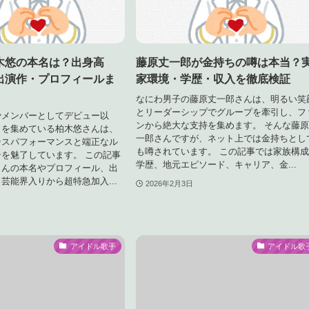
木悠の本名は？出身高
藤原丈一郎が金持ちの噂は本当？
出演作・プロフィールま
家環境・学歴・収入を徹底検証
なにわ男子の藤原丈一郎さんは、明るい笑
とリーダーシップでグループを牽引し、フ
少メンバーとしてデビュー以
ンから絶大な支持を集めます。 そんな藤
目を集めている柏木悠さんは、
一郎さんですが、ネット上では金持ちとし
ンスパフォーマンスと端正なル
も噂されています。 この記事では家族構
を魅了しています。 この記事
学歴、地元エピソード、キャリア、金...
さんの本名やプロフィール、出
芸能界入りから超特急加入...
2026年2月3日
アイドル歌手
アイドル歌