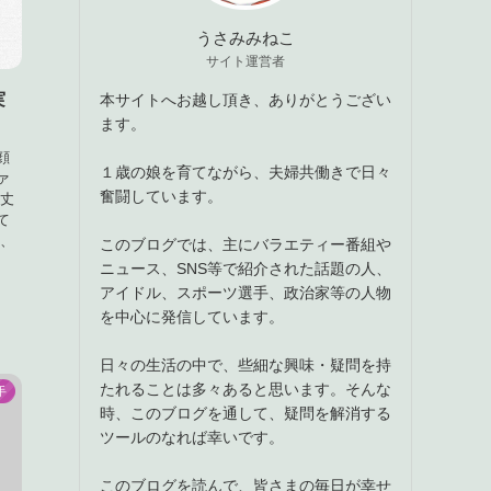
うさみみねこ
サイト運営者
実
本サイトへお越し頂き、ありがとうござい
ます。
顔
１歳の娘を育てながら、夫婦共働きで日々
ァ
奮闘しています。
原丈
て
成、
このブログでは、主にバラエティー番組や
ニュース、SNS等で紹介された話題の人、
アイドル、スポーツ選手、政治家等の人物
を中心に発信しています。
日々の生活の中で、些細な興味・疑問を持
たれることは多々あると思います。そんな
手
時、このブログを通して、疑問を解消する
ツールのなれば幸いです。
このブログを読んで、皆さまの毎日が幸せ