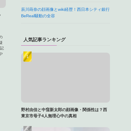
辰川蒔奈の顔画像とwiki経歴！西日本シティ銀行
BeReal騒動の全容
？
の
人気記事ランキング
疑
の記
や
野村由佳と中窪新太郎の顔画像・関係性は？西
東京市母子4人無理心中の真相