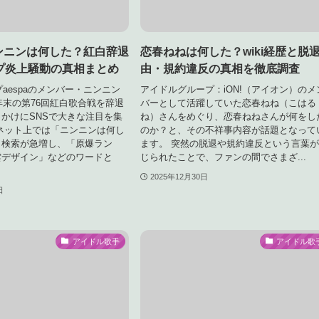
ニンニンは何した？紅白辞退
恋春ねねは何した？wiki経歴と脱
プ炎上騒動の真相まとめ
由・規約違反の真相を徹底調査
プaespaのメンバー・ニンニン
アイドルグループ：iON!（アイオン）のメ
5年末の第76回紅白歌合戦を辞退
バーとして活躍していた恋春ねね（こはる
かけにSNSで大きな注目を集
ね）さんをめぐり、恋春ねねさんが何をし
ネット上では「ニンニンは何し
のか？と、その不祥事内容が話題となって
う検索が急増し、「原爆ラン
ます。 突然の脱退や規約違反という言葉
雲デザイン」などのワードと
じられたことで、ファンの間でさまざ...
2025年12月30日
日
アイドル歌手
アイドル歌