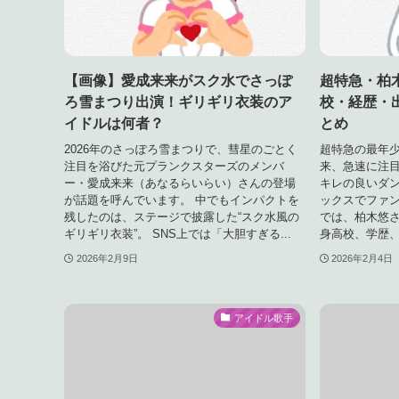
【画像】愛成来来がスク水でさっぽ
超特急・柏
ろ雪まつり出演！ギリギリ衣装のア
校・経歴・
イドルは何者？
とめ
2026年のさっぽろ雪まつりで、彗星のごとく
超特急の最年
注目を浴びた元プランクスターズのメンバ
来、急速に注
ー・愛成来来（あなるらいらい）さんの登場
キレの良いダ
が話題を呼んでいます。 中でもインパクトを
ックスでファン
残したのは、ステージで披露した“スク水風の
では、柏木悠
ギリギリ衣装”。 SNS上では「大胆すぎる...
身高校、学歴、
2026年2月9日
2026年2月4日
アイドル歌手