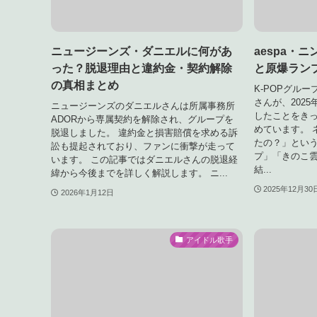
ニュージーンズ・ダニエルに何があ
aespa・
った？脱退理由と違約金・契約解除
と原爆ラン
の真相まとめ
K-POPグルー
さんが、202
ニュージーンズのダニエルさんは所属事務所
したことをきっ
ADORから専属契約を解除され、グループを
めています。 
脱退しました。 違約金と損害賠償を求める訴
たの？」とい
訟も提起されており、ファンに衝撃が走って
プ」「きのこ
います。 この記事ではダニエルさんの脱退経
結...
緯から今後までを詳しく解説します。 ニ...
2025年12月30
2026年1月12日
アイドル歌手