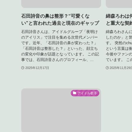
石田詩音の鼻は整形？“可愛くな
綿森ろわは何
い”と言われた過去と現在のギャップ
と重大な契
石田詩音さんは、アイドルグループ「夜明け
綿森ろわさん
のアイリス」で注目を集める次世代メンバー
したのか」と
です。近年、「石田詩音の鼻が変わった？」
す。 ​突然のc
「石田詩音は整形した？」といった、顔立ち
という言葉は
の変化や印象が話題となっています。 この記
今後やファン
事では、石田詩音さんのプロフィール、...
ています。 ​こ
2025年12月17日
2025年11月29
アイドル歌手