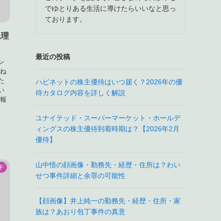
でゆとりある生活に導けたらいいなと思っ
ております。
退理
最近の投稿
ン
 ね
た
ハピネットの株主優待はいつ届く？2026年の優
い
待カタログ内容を詳しく解説
が報
ユナイテッド・スーパーマーケット・ホールデ
ィングスの株主優待到着時期は？【2026年2月
優待】
山中悟の顔画像・勤務先・経歴・住所は？わい
手
せつ事件詳細と余罪の可能性
【顔画像】井上純一の勤務先・経歴・住所・家
族は？あおり包丁事件の真意