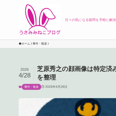
日々の気になる疑問を手軽に解決
ホーム
事件・報道
芝原秀之の顔画像は特定済み
2026
4/28
を整理
2026年4月28日
事件・報道